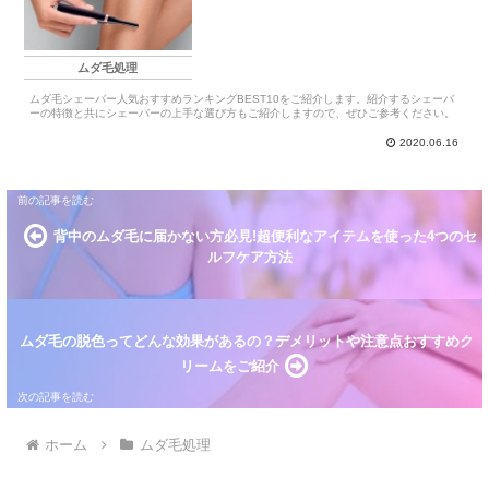
ムダ毛処理
ムダ毛シェーバー人気おすすめランキングBEST10をご紹介します。紹介するシェーバ
ーの特徴と共にシェーバーの上手な選び方もご紹介しますので、ぜひご参考ください。
2020.06.16
背中のムダ毛に届かない方必見!超便利なアイテムを使った4つのセ
ルフケア方法
ムダ毛の脱色ってどんな効果があるの？デメリットや注意点おすすめク
リームをご紹介
ホーム
ムダ毛処理