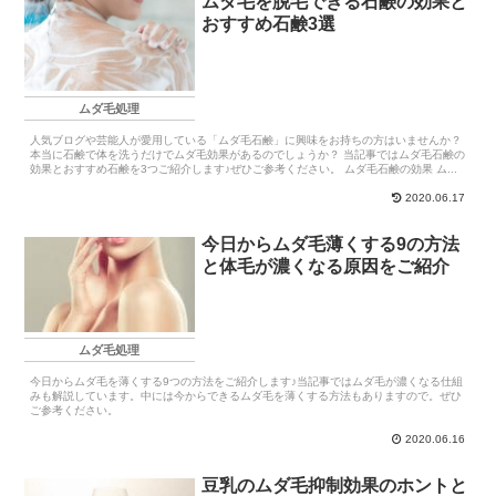
ムダ毛を脱毛できる石鹸の効果と
おすすめ石鹸3選
ムダ毛処理
人気ブログや芸能人が愛用している「ムダ毛石鹸」に興味をお持ちの方はいませんか？
本当に石鹸で体を洗うだけでムダ毛効果があるのでしょうか？ 当記事ではムダ毛石鹸の
効果とおすすめ石鹸を3つご紹介します♪ぜひご参考ください。 ムダ毛石鹸の効果 ム...
2020.06.17
今日からムダ毛薄くする9の方法
と体毛が濃くなる原因をご紹介
ムダ毛処理
今日からムダ毛を薄くする9つの方法をご紹介します♪当記事ではムダ毛が濃くなる仕組
みも解説しています。中には今からできるムダ毛を薄くする方法もありますので。ぜひ
ご参考ください。
2020.06.16
豆乳のムダ毛抑制効果のホントと