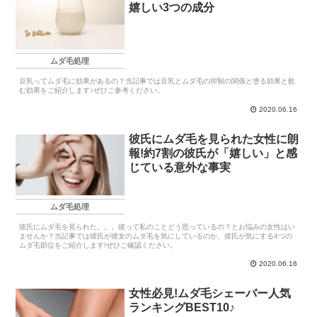
嬉しい3つの成分
ムダ毛処理
豆乳ってムダ毛に効果があるの？当記事では豆乳とムダ毛の抑制の関係と塗る効果と飲
む効果をご紹介します♪ぜひご参考ください。
2020.06.16
彼氏にムダ毛を見られた女性に朗
報!約7割の彼氏が「嬉しい」と感
じている意外な事実
ムダ毛処理
彼氏にムダ毛を見られた。。。彼って私のことどう思っているの？とお悩みの女性はい
ませんか？当記事では彼氏が彼女のムダ毛を気にしているのか、彼氏が気にする4つの
ムダ毛部位をご紹介します!ぜひご確認ください。
2020.06.16
女性必見!ムダ毛シェーバー人気
ランキングBEST10♪